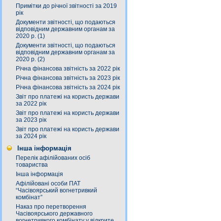
Примітки до річної звітності за 2019
рік
Документи звітності, що подаються
відповідним державним органам за
2020 р. (1)
Документи звітності, що подаються
відповідним державним органам за
2020 р. (2)
Річна фінансова звітність за 2022 рік
Річна фінансова звітність за 2023 рік
Річна фінансова звітність за 2024 рік
Звіт про платежі на користь держави
за 2022 рік
Звіт про платежі на користь держави
за 2023 рік
Звіт про платежі на користь держави
за 2024 рік
Інша інформація
Перелік афілійованих осіб
товариства
Інша інформація
Афілійовані особи ПАТ
“Часівоярський вогнетривкий
комбінат”
Наказ про перетворення
Часівоярського державного
вогнетривкого комбінату у відкрите