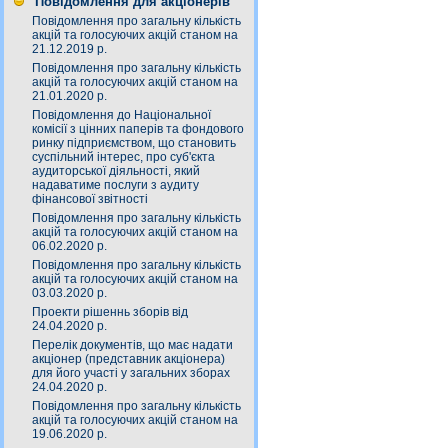
Повідомлення для акціонерів
Повідомлення про загальну кількість
акцій та голосуючих акцій станом на
21.12.2019 р.
Повідомлення про загальну кількість
акцій та голосуючих акцій станом на
21.01.2020 р.
Повідомлення до Національної
комісії з цінних паперів та фондового
ринку підприємством, що становить
суспільний інтерес, про суб'єкта
аудиторської діяльності, який
надаватиме послуги з аудиту
фінансової звітності
Повідомлення про загальну кількість
акцій та голосуючих акцій станом на
06.02.2020 р.
Повідомлення про загальну кількість
акцій та голосуючих акцій станом на
03.03.2020 р.
Проекти рішеннь зборів від
24.04.2020 р.
Перелік документів, що має надати
акціонер (представник акціонера)
для його участі у загальних зборах
24.04.2020 р.
Повідомлення про загальну кількість
акцій та голосуючих акцій станом на
19.06.2020 р.