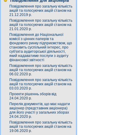
Повідомлення для акціонерів
Повідомлення про загальну кількість
акцій та голосуючих акцій станом на
21.12.2019 р.
Повідомлення про загальну кількість
акцій та голосуючих акцій станом на
21.01.2020 р.
Повідомлення до Національної
комісії з цінних паперів та
фондового ринку підприємством, що
становить суспільний інтерес, про
суб'єкта аудиторської діяльності,
який надаватиме послуги з аудиту
фінансової звітності
Повідомлення про загальну кількість
акцій та голосуючих акцій станом на
06.02.2020 р.
Повідомлення про загальну кількість
акцій та голосуючих акцій станом на
03.03.2020 р.
Проекти рішеннь зборів від
24.04.2020 р.
Перелік документів, що має надати
акціонер (представник акціонера)
для його участі у загальних зборах
24.04.2020 р.
Повідомлення про загальну кількість
акцій та голосуючих акцій станом на
19.06.2020 р.