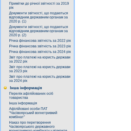
Примітки до річної звітності за 2019
рік
Документи звітності, що подаються
відповідним державним органам за
2020 р. (1)
Документи звітності, що подаються
відповідним державним органам за
2020 р. (2)
Річна фінансова звітність за 2022 рік
Річна фінансова звітність за 2023 рік
Річна фінансова звітність за 2024 рік
Звіт про платежі на користь держави
за 2022 рік
Звіт про платежі на користь держави
за 2023 рік
Звіт про платежі на користь держави
за 2024 рік
Інша інформація
Перелік афілійованих осіб
товариства
Інша інформація
Афілійовані особи ПАТ
“Часівоярський вогнетривкий
комбінат”
Наказ про перетворення
Часівоярського державного
вогнетривкого комбінату у відкрите