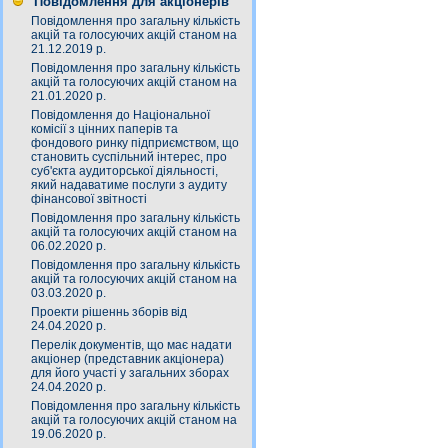
Повідомлення для акціонерів
Повідомлення про загальну кількість
акцій та голосуючих акцій станом на
21.12.2019 р.
Повідомлення про загальну кількість
акцій та голосуючих акцій станом на
21.01.2020 р.
Повідомлення до Національної
комісії з цінних паперів та
фондового ринку підприємством, що
становить суспільний інтерес, про
суб'єкта аудиторської діяльності,
який надаватиме послуги з аудиту
фінансової звітності
Повідомлення про загальну кількість
акцій та голосуючих акцій станом на
06.02.2020 р.
Повідомлення про загальну кількість
акцій та голосуючих акцій станом на
03.03.2020 р.
Проекти рішеннь зборів від
24.04.2020 р.
Перелік документів, що має надати
акціонер (представник акціонера)
для його участі у загальних зборах
24.04.2020 р.
Повідомлення про загальну кількість
акцій та голосуючих акцій станом на
19.06.2020 р.