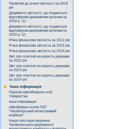
Примітки до річної звітності за 2019
рік
Документи звітності, що подаються
відповідним державним органам за
2020 р. (1)
Документи звітності, що подаються
відповідним державним органам за
2020 р. (2)
Річна фінансова звітність за 2022 рік
Річна фінансова звітність за 2023 рік
Річна фінансова звітність за 2024 рік
Звіт про платежі на користь держави
за 2022 рік
Звіт про платежі на користь держави
за 2023 рік
Звіт про платежі на користь держави
за 2024 рік
Інша інформація
Перелік афілійованих осіб
товариства
Інша інформація
Афілійовані особи ПАТ
“Часівоярський вогнетривкий
комбінат”
Наказ про перетворення
Часівоярського державного
вогнетривкого комбінату у відкрите