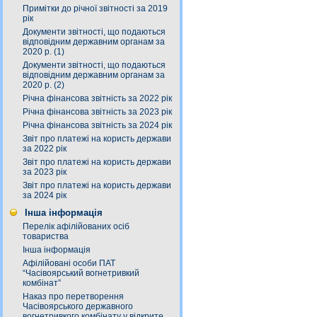
Примітки до річної звітності за 2019
рік
Документи звітності, що подаються
відповідним державним органам за
2020 р. (1)
Документи звітності, що подаються
відповідним державним органам за
2020 р. (2)
Річна фінансова звітність за 2022 рік
Річна фінансова звітність за 2023 рік
Річна фінансова звітність за 2024 рік
Звіт про платежі на користь держави
за 2022 рік
Звіт про платежі на користь держави
за 2023 рік
Звіт про платежі на користь держави
за 2024 рік
Інша інформація
Перелік афілійованих осіб
товариства
Інша інформація
Афілійовані особи ПАТ
“Часівоярський вогнетривкий
комбінат”
Наказ про перетворення
Часівоярського державного
вогнетривкого комбінату у відкрите