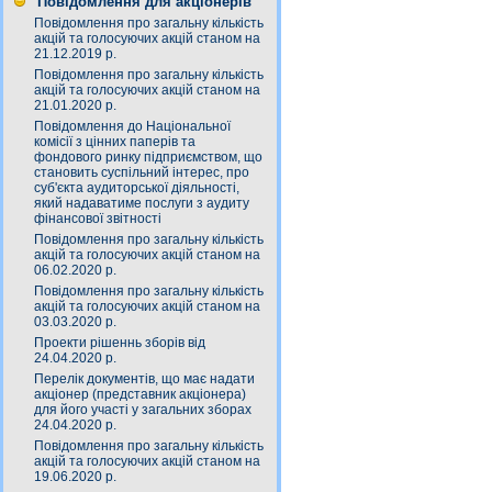
Повідомлення для акціонерів
Повідомлення про загальну кількість
акцій та голосуючих акцій станом на
21.12.2019 р.
Повідомлення про загальну кількість
акцій та голосуючих акцій станом на
21.01.2020 р.
Повідомлення до Національної
комісії з цінних паперів та
фондового ринку підприємством, що
становить суспільний інтерес, про
суб'єкта аудиторської діяльності,
який надаватиме послуги з аудиту
фінансової звітності
Повідомлення про загальну кількість
акцій та голосуючих акцій станом на
06.02.2020 р.
Повідомлення про загальну кількість
акцій та голосуючих акцій станом на
03.03.2020 р.
Проекти рішеннь зборів від
24.04.2020 р.
Перелік документів, що має надати
акціонер (представник акціонера)
для його участі у загальних зборах
24.04.2020 р.
Повідомлення про загальну кількість
акцій та голосуючих акцій станом на
19.06.2020 р.