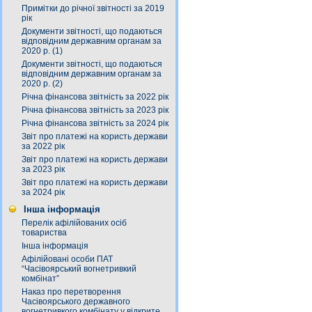
Примітки до річної звітності за 2019
рік
Документи звітності, що подаються
відповідним державним органам за
2020 р. (1)
Документи звітності, що подаються
відповідним державним органам за
2020 р. (2)
Річна фінансова звітність за 2022 рік
Річна фінансова звітність за 2023 рік
Річна фінансова звітність за 2024 рік
Звіт про платежі на користь держави
за 2022 рік
Звіт про платежі на користь держави
за 2023 рік
Звіт про платежі на користь держави
за 2024 рік
Інша інформація
Перелік афілійованих осіб
товариства
Інша інформація
Афілійовані особи ПАТ
“Часівоярський вогнетривкий
комбінат”
Наказ про перетворення
Часівоярського державного
вогнетривкого комбінату у відкрите