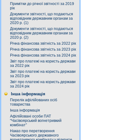
Примітки до річної звітності за 2019
рік
Документи звітності, що подаються
відповідним державним органам за
2020 р. (1)
Документи звітності, що подаються
відповідним державним органам за
2020 р. (2)
Річна фінансова звітність за 2022 рік
Річна фінансова звітність за 2023 рік
Річна фінансова звітність за 2024 рік
Звіт про платежі на користь держави
за 2022 рік
Звіт про платежі на користь держави
за 2023 рік
Звіт про платежі на користь держави
за 2024 рік
Інша інформація
Перелік афілійованих осіб
товариства
Інша інформація
Афілійовані особи ПАТ
“Часівоярський вогнетривкий
комбінат”
Наказ про перетворення
Часівоярського державного
вогнетривкого комбінату у відкрите