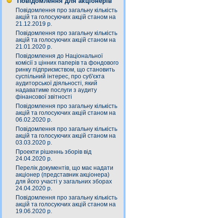
Повідомлення для акціонерів
Повідомлення про загальну кількість
акцій та голосуючих акцій станом на
21.12.2019 р.
Повідомлення про загальну кількість
акцій та голосуючих акцій станом на
21.01.2020 р.
Повідомлення до Національної
комісії з цінних паперів та фондового
ринку підприємством, що становить
суспільний інтерес, про суб'єкта
аудиторської діяльності, який
надаватиме послуги з аудиту
фінансової звітності
Повідомлення про загальну кількість
акцій та голосуючих акцій станом на
06.02.2020 р.
Повідомлення про загальну кількість
акцій та голосуючих акцій станом на
03.03.2020 р.
Проекти рішеннь зборів від
24.04.2020 р.
Перелік документів, що має надати
акціонер (представник акціонера)
для його участі у загальних зборах
24.04.2020 р.
Повідомлення про загальну кількість
акцій та голосуючих акцій станом на
19.06.2020 р.