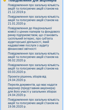
Повідомлення для акціонерів
Повідомлення про загальну кількість
акцій та голосуючих акцій станом на
21.12.2019 р.
Повідомлення про загальну кількість
акцій та голосуючих акцій станом на
21.01.2020 р.
Повідомлення до Національної
комісії з цінних паперів та фондового
ринку підприємством, що становить
суспільний інтерес, про суб'єкта
аудиторської діяльності, який
надаватиме послуги з аудиту
фінансової звітності
Повідомлення про загальну кількість
акцій та голосуючих акцій станом на
06.02.2020 р.
Повідомлення про загальну кількість
акцій та голосуючих акцій станом на
03.03.2020 р.
Проекти рішеннь зборів від
24.04.2020 р.
Перелік документів, що має надати
акціонер (представник акціонера)
для його участі у загальних зборах
24.04.2020 р.
Повідомлення про загальну кількість
акцій та голосуючих акцій станом на
19.06.2020 р.