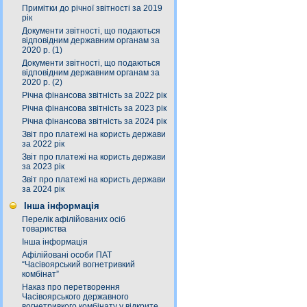
Примітки до річної звітності за 2019
рік
Документи звітності, що подаються
відповідним державним органам за
2020 р. (1)
Документи звітності, що подаються
відповідним державним органам за
2020 р. (2)
Річна фінансова звітність за 2022 рік
Річна фінансова звітність за 2023 рік
Річна фінансова звітність за 2024 рік
Звіт про платежі на користь держави
за 2022 рік
Звіт про платежі на користь держави
за 2023 рік
Звіт про платежі на користь держави
за 2024 рік
Інша інформація
Перелік афілійованих осіб
товариства
Інша інформація
Афілійовані особи ПАТ
“Часівоярський вогнетривкий
комбінат”
Наказ про перетворення
Часівоярського державного
вогнетривкого комбінату у відкрите