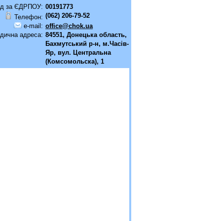
д за ЄДРПОУ:
00191773
(062) 206-79-52
Телефон:
e-mail:
office@chok.ua
дична адреса:
84551, Донецька область,
Бахмутський р-н, м.Часiв-
Яр, вул. Центральна
(Комсомольска), 1