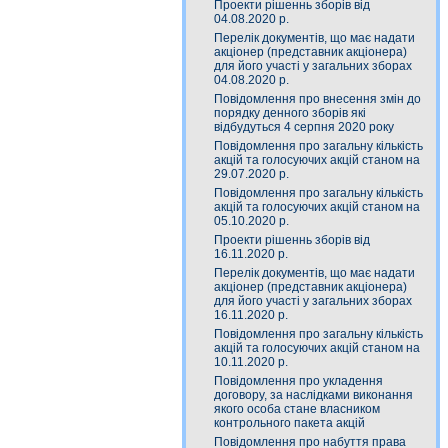
Проекти рішеннь зборів від
04.08.2020 р.
Перелік документів, що має надати
акціонер (представник акціонера)
для його участі у загальних зборах
04.08.2020 р.
Повідомлення про внесення змін до
порядку денного зборів які
відбудуться 4 серпня 2020 року
Повідомлення про загальну кількість
акцій та голосуючих акцій станом на
29.07.2020 р.
Повідомлення про загальну кількість
акцій та голосуючих акцій станом на
05.10.2020 р.
Проекти рішеннь зборів від
16.11.2020 р.
Перелік документів, що має надати
акціонер (представник акціонера)
для його участі у загальних зборах
16.11.2020 р.
Повідомлення про загальну кількість
акцій та голосуючих акцій станом на
10.11.2020 р.
Повідомлення про укладення
договору, за наслідками виконання
якого особа стане власником
контрольного пакета акцій
Повідомлення про набуття права