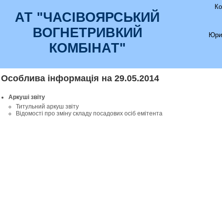
Ко
АТ "ЧАСIВОЯРСЬКИЙ
ВОГНЕТРИВКИЙ
Юри
КОМБIНАТ"
Особлива інформація на 29.05.2014
Аркуші звіту
Титульний аркуш звіту
Відомості про зміну складу посадових осіб емітента