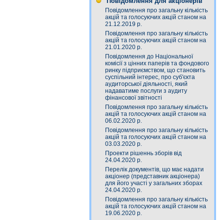
Повідомлення для акціонерів
Повідомлення про загальну кількість
акцій та голосуючих акцій станом на
21.12.2019 р.
Повідомлення про загальну кількість
акцій та голосуючих акцій станом на
21.01.2020 р.
Повідомлення до Національної
комісії з цінних паперів та фондового
ринку підприємством, що становить
суспільний інтерес, про суб'єкта
аудиторської діяльності, який
надаватиме послуги з аудиту
фінансової звітності
Повідомлення про загальну кількість
акцій та голосуючих акцій станом на
06.02.2020 р.
Повідомлення про загальну кількість
акцій та голосуючих акцій станом на
03.03.2020 р.
Проекти рішеннь зборів від
24.04.2020 р.
Перелік документів, що має надати
акціонер (представник акціонера)
для його участі у загальних зборах
24.04.2020 р.
Повідомлення про загальну кількість
акцій та голосуючих акцій станом на
19.06.2020 р.