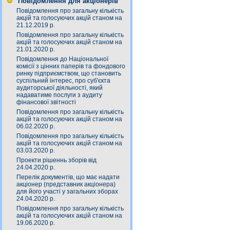
Повідомлення для акціонерів
Повідомлення про загальну кількість
акцій та голосуючих акцій станом на
21.12.2019 р.
Повідомлення про загальну кількість
акцій та голосуючих акцій станом на
21.01.2020 р.
Повідомлення до Національної
комісії з цінних паперів та фондового
ринку підприємством, що становить
суспільний інтерес, про суб'єкта
аудиторської діяльності, який
надаватиме послуги з аудиту
фінансової звітності
Повідомлення про загальну кількість
акцій та голосуючих акцій станом на
06.02.2020 р.
Повідомлення про загальну кількість
акцій та голосуючих акцій станом на
03.03.2020 р.
Проекти рішеннь зборів від
24.04.2020 р.
Перелік документів, що має надати
акціонер (представник акціонера)
для його участі у загальних зборах
24.04.2020 р.
Повідомлення про загальну кількість
акцій та голосуючих акцій станом на
19.06.2020 р.