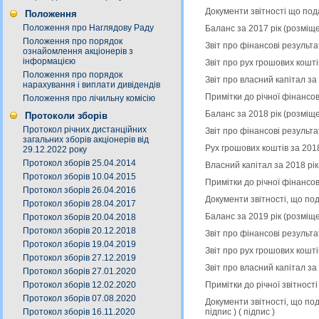
Документи звітності що под
Положення
Положення про Наглядову Раду
Баланс за 2017 рік (розміщ
Положення про порядок
Звіт про фінансові результа
ознайомлення акціонерів з
інформацією
Звіт про рух грошових кошті
Положення про порядок
Звіт про власний капітал за
нарахування і виплати дивідендів
Примітки до річної фінансов
Положення про лічильну комісію
Баланс за 2018 рік (розміщ
Протоколи зборів
Протокол річних дистанційних
Звіт про фінансові результа
загальних зборів акціонерів від
Рух грошових коштів за 201
29.12.2022 року
Протокол зборів 25.04.2014
Власний капітал за 2018 рі
Протокол зборів 10.04.2015
Примітки до річної фінансов
Протокол зборів 26.04.2016
Документи звітності, що по
Протокол зборів 28.04.2017
Баланс за 2019 рік (розміщ
Протокол зборів 20.04.2018
Протокол зборів 20.12.2018
Звіт про фінансові результа
Протокол зборів 19.04.2019
Звіт про рух грошових кошті
Протокол зборів 27.12.2019
Звіт про власний капітал за
Протокол зборів 27.01.2020
Примітки до річної звітност
Протокол зборів 12.02.2020
Протокол зборів 07.08.2020
Документи звітності, що по
підпис
) (
підпис
)
Протокол зборів 16.11.2020