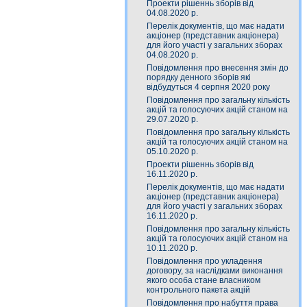
Проекти рішеннь зборів від
04.08.2020 р.
Перелік документів, що має надати
акціонер (представник акціонера)
для його участі у загальних зборах
04.08.2020 р.
Повідомлення про внесення змін до
порядку денного зборів які
відбудуться 4 серпня 2020 року
Повідомлення про загальну кількість
акцій та голосуючих акцій станом на
29.07.2020 р.
Повідомлення про загальну кількість
акцій та голосуючих акцій станом на
05.10.2020 р.
Проекти рішеннь зборів від
16.11.2020 р.
Перелік документів, що має надати
акціонер (представник акціонера)
для його участі у загальних зборах
16.11.2020 р.
Повідомлення про загальну кількість
акцій та голосуючих акцій станом на
10.11.2020 р.
Повідомлення про укладення
договору, за наслідками виконання
якого особа стане власником
контрольного пакета акцій
Повідомлення про набуття права