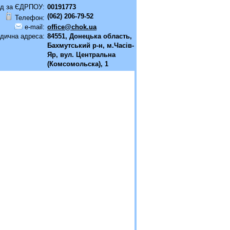
д за ЄДРПОУ:
00191773
(062) 206-79-52
Телефон:
e-mail:
office@chok.ua
дична адреса:
84551, Донецька область,
Бахмутський р-н, м.Часiв-
Яр, вул. Центральна
(Комсомольска), 1