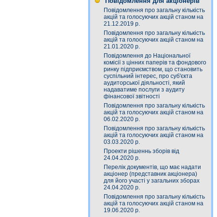
Повідомлення для акціонерів
Повідомлення про загальну кількість
акцій та голосуючих акцій станом на
21.12.2019 р.
Повідомлення про загальну кількість
акцій та голосуючих акцій станом на
21.01.2020 р.
Повідомлення до Національної
комісії з цінних паперів та фондового
ринку підприємством, що становить
суспільний інтерес, про суб'єкта
аудиторської діяльності, який
надаватиме послуги з аудиту
фінансової звітності
Повідомлення про загальну кількість
акцій та голосуючих акцій станом на
06.02.2020 р.
Повідомлення про загальну кількість
акцій та голосуючих акцій станом на
03.03.2020 р.
Проекти рішеннь зборів від
24.04.2020 р.
Перелік документів, що має надати
акціонер (представник акціонера)
для його участі у загальних зборах
24.04.2020 р.
Повідомлення про загальну кількість
акцій та голосуючих акцій станом на
19.06.2020 р.