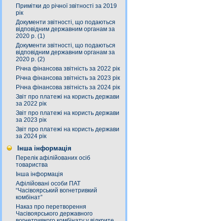
Примітки до річної звітності за 2019
рік
Документи звітності, що подаються
відповідним державним органам за
2020 р. (1)
Документи звітності, що подаються
відповідним державним органам за
2020 р. (2)
Річна фінансова звітність за 2022 рік
Річна фінансова звітність за 2023 рік
Річна фінансова звітність за 2024 рік
Звіт про платежі на користь держави
за 2022 рік
Звіт про платежі на користь держави
за 2023 рік
Звіт про платежі на користь держави
за 2024 рік
Інша інформація
Перелік афілійованих осіб
товариства
Інша інформація
Афілійовані особи ПАТ
“Часівоярський вогнетривкий
комбінат”
Наказ про перетворення
Часівоярського державного
вогнетривкого комбінату у відкрите