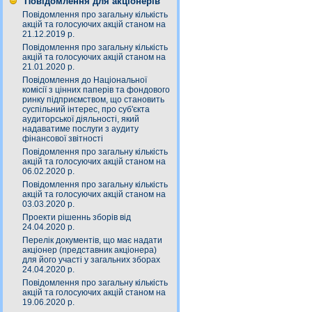
Повідомлення для акціонерів
Повідомлення про загальну кількість
акцій та голосуючих акцій станом на
21.12.2019 р.
Повідомлення про загальну кількість
акцій та голосуючих акцій станом на
21.01.2020 р.
Повідомлення до Національної
комісії з цінних паперів та фондового
ринку підприємством, що становить
суспільний інтерес, про суб'єкта
аудиторської діяльності, який
надаватиме послуги з аудиту
фінансової звітності
Повідомлення про загальну кількість
акцій та голосуючих акцій станом на
06.02.2020 р.
Повідомлення про загальну кількість
акцій та голосуючих акцій станом на
03.03.2020 р.
Проекти рішеннь зборів від
24.04.2020 р.
Перелік документів, що має надати
акціонер (представник акціонера)
для його участі у загальних зборах
24.04.2020 р.
Повідомлення про загальну кількість
акцій та голосуючих акцій станом на
19.06.2020 р.