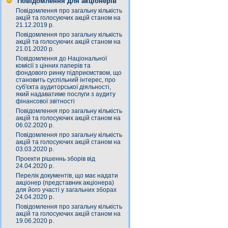
Повідомлення для акціонерів
Повідомлення про загальну кількість
акцій та голосуючих акцій станом на
21.12.2019 р.
Повідомлення про загальну кількість
акцій та голосуючих акцій станом на
21.01.2020 р.
Повідомлення до Національної
комісії з цінних паперів та
фондового ринку підприємством, що
становить суспільний інтерес, про
суб'єкта аудиторської діяльності,
який надаватиме послуги з аудиту
фінансової звітності
Повідомлення про загальну кількість
акцій та голосуючих акцій станом на
06.02.2020 р.
Повідомлення про загальну кількість
акцій та голосуючих акцій станом на
03.03.2020 р.
Проекти рішеннь зборів від
24.04.2020 р.
Перелік документів, що має надати
акціонер (представник акціонера)
для його участі у загальних зборах
24.04.2020 р.
Повідомлення про загальну кількість
акцій та голосуючих акцій станом на
19.06.2020 р.