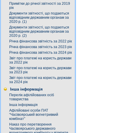
Примітки до річної звітності за 2019
рік
Документи звітності, що подаються
відповідним державним органам за
2020 р. (1)
Документи звітності, що подаються
відповідним державним органам за
2020 р. (2)
Річна фінансова звітність за 2022 рік
Річна фінансова звітність за 2023 рік
Річна фінансова звітність за 2024 рік
Звіт про платежі на користь держави
за 2022 рік
Звіт про платежі на користь держави
за 2023 рік
Звіт про платежі на користь держави
за 2024 рік
Інша інформація
Перелік афілійованих осіб
товариства
Інша інформація
Афілійовані особи ПАТ
“Часівоярський вогнетривкий
комбінат”
Наказ про перетворення
Часівоярського державного
вогнетривкого комбінату у відкрите