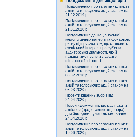
Повідомлення для акціонерів
Повідомлення про загальну кількість
акцій та голосуючих акцій станом на
21.12.2019 р.
Повідомлення про загальну кількість
акцій та голосуючих акцій станом на
21.01.2020 р.
Повідомлення до Національної
комісії з цінних паперів та фондового
ринку підприємством, що становить
суспільний інтерес, про суб'єкта
аудиторської діяльності, який
надаватиме послуги з аудиту
фінансової звітності
Повідомлення про загальну кількість
акцій та голосуючих акцій станом на
06.02.2020 р.
Повідомлення про загальну кількість
акцій та голосуючих акцій станом на
03.03.2020 р.
Проекти рішеннь зборів від
24.04.2020 р.
Перелік документів, що має надати
акціонер (представник акціонера)
для його участі у загальних зборах
24.04.2020 р.
Повідомлення про загальну кількість
акцій та голосуючих акцій станом на
19.06.2020 р.