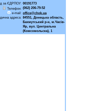
д за ЄДРПОУ:
00191773
(062) 206-79-52
Телефон:
e-mail:
office@chok.ua
дична адреса:
84551, Донецька область,
Бахмутський р-н, м.Часiв-
Яр, вул. Центральна
(Комсомольска), 1