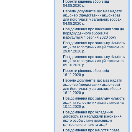
Проекти рішеннь зборів від
04.08.2020 р.
Перелік документів, що має надати
акціонер (представник акціонера)
для його участі у загальних зборах
04.08.2020 р.
Повідомлення про внесення змін до
порядку денного зборів які
відбудуться 4 серпня 2020 року
Повідомлення про загальну кількість
акцій та голосуючих акцій станом на
29.07.2020 р.
Повідомлення про загальну кількість
акцій та голосуючих акцій станом на
05.10.2020 р.
Проекти рішеннь зборів від
16.11.2020 р.
Перелік документів, що має надати
акціонер (представник акціонера)
для його участі у загальних зборах
16.11.2020 р.
Повідомлення про загальну кількість
акцій та голосуючих акцій станом на
10.11.2020 р.
Повідомлення про укладення
договору, за наслідками виконання
якого особа стане власником
контрольного пакета акцій
Повідомлення про набуття права