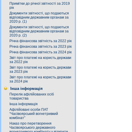
Примітки до річної звітності за 2019
рік
Документи звітності, що подаються
відповідним державним органам за
2020 р. (1)
Документи звітності, що подаються
відповідним державним органам за
2020 р. (2)
Річна фінансова звітність за 2022 рік
Річна фінансова звітність за 2023 рік
Річна фінансова звітність за 2024 рік
Звіт про платежі на користь держави
за 2022 рік
Звіт про платежі на користь держави
за 2023 рік
Звіт про платежі на користь держави
за 2024 рік
Інша інформація
Перелік афілійованих осіб
товариства
Інша інформація
Афілійовані особи ПАТ
“Часівоярський вогнетривкий
комбінат”
Наказ про перетворення
Часівоярського державного
вогнетривкого комбінату у відкрите