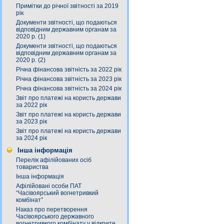
Примітки до річної звітності за 2019
рік
Документи звітності, що подаються
відповідним державним органам за
2020 р. (1)
Документи звітності, що подаються
відповідним державним органам за
2020 р. (2)
Річна фінансова звітність за 2022 рік
Річна фінансова звітність за 2023 рік
Річна фінансова звітність за 2024 рік
Звіт про платежі на користь держави
за 2022 рік
Звіт про платежі на користь держави
за 2023 рік
Звіт про платежі на користь держави
за 2024 рік
Інша інформація
Перелік афілійованих осіб
товариства
Інша інформація
Афілійовані особи ПАТ
“Часівоярський вогнетривкий
комбінат”
Наказ про перетворення
Часівоярського державного
вогнетривкого комбінату у відкрите