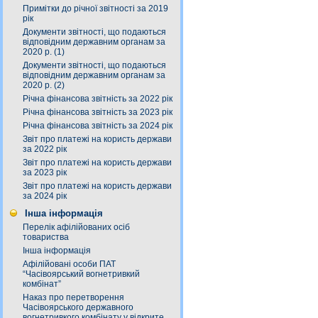
Примітки до річної звітності за 2019
рік
Документи звітності, що подаються
відповідним державним органам за
2020 р. (1)
Документи звітності, що подаються
відповідним державним органам за
2020 р. (2)
Річна фінансова звітність за 2022 рік
Річна фінансова звітність за 2023 рік
Річна фінансова звітність за 2024 рік
Звіт про платежі на користь держави
за 2022 рік
Звіт про платежі на користь держави
за 2023 рік
Звіт про платежі на користь держави
за 2024 рік
Інша інформація
Перелік афілійованих осіб
товариства
Інша інформація
Афілійовані особи ПАТ
“Часівоярський вогнетривкий
комбінат”
Наказ про перетворення
Часівоярського державного
вогнетривкого комбінату у відкрите