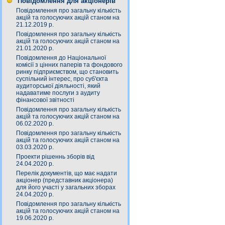
Повідомлення для акціонерів
Повідомлення про загальну кількість
акцій та голосуючих акцій станом на
21.12.2019 р.
Повідомлення про загальну кількість
акцій та голосуючих акцій станом на
21.01.2020 р.
Повідомлення до Національної
комісії з цінних паперів та фондового
ринку підприємством, що становить
суспільний інтерес, про суб'єкта
аудиторської діяльності, який
надаватиме послуги з аудиту
фінансової звітності
Повідомлення про загальну кількість
акцій та голосуючих акцій станом на
06.02.2020 р.
Повідомлення про загальну кількість
акцій та голосуючих акцій станом на
03.03.2020 р.
Проекти рішеннь зборів від
24.04.2020 р.
Перелік документів, що має надати
акціонер (представник акціонера)
для його участі у загальних зборах
24.04.2020 р.
Повідомлення про загальну кількість
акцій та голосуючих акцій станом на
19.06.2020 р.