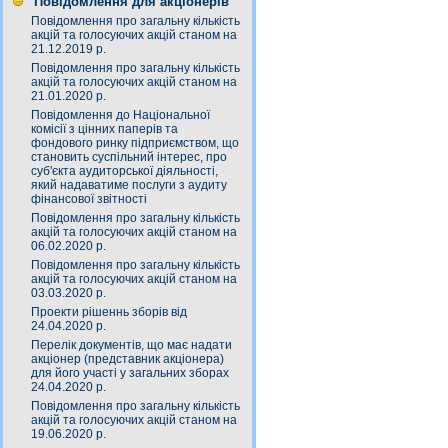
Повідомлення для акціонерів
Повідомлення про загальну кількість
акцій та голосуючих акцій станом на
21.12.2019 р.
Повідомлення про загальну кількість
акцій та голосуючих акцій станом на
21.01.2020 р.
Повідомлення до Національної
комісії з цінних паперів та
фондового ринку підприємством, що
становить суспільний інтерес, про
суб'єкта аудиторської діяльності,
який надаватиме послуги з аудиту
фінансової звітності
Повідомлення про загальну кількість
акцій та голосуючих акцій станом на
06.02.2020 р.
Повідомлення про загальну кількість
акцій та голосуючих акцій станом на
03.03.2020 р.
Проекти рішеннь зборів від
24.04.2020 р.
Перелік документів, що має надати
акціонер (представник акціонера)
для його участі у загальних зборах
24.04.2020 р.
Повідомлення про загальну кількість
акцій та голосуючих акцій станом на
19.06.2020 р.