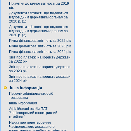
Примітки до річної звітності за 2019
рік
Документи звітності, що подаються
відповідним державним органам за
2020 р. (1)
Документи звітності, що подаються
відповідним державним органам за
2020 р. (2)
Річна фінансова звітність за 2022 рік
Річна фінансова звітність за 2023 рік
Річна фінансова звітність за 2024 рік
Звіт про платежі на користь держави
за 2022 рік
Звіт про платежі на користь держави
за 2023 рік
Звіт про платежі на користь держави
за 2024 рік
Інша інформація
Перелік афілійованих осіб
товариства
Інша інформація
Афілійовані особи ПАТ
“Часівоярський вогнетривкий
комбінат”
Наказ про перетворення
Часівоярського державного
вогнетривкого комбінату у відкрите