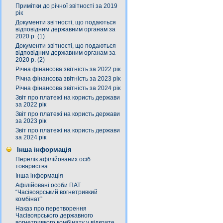
Примітки до річної звітності за 2019
рік
Документи звітності, що подаються
відповідним державним органам за
2020 р. (1)
Документи звітності, що подаються
відповідним державним органам за
2020 р. (2)
Річна фінансова звітність за 2022 рік
Річна фінансова звітність за 2023 рік
Річна фінансова звітність за 2024 рік
Звіт про платежі на користь держави
за 2022 рік
Звіт про платежі на користь держави
за 2023 рік
Звіт про платежі на користь держави
за 2024 рік
Інша інформація
Перелік афілійованих осіб
товариства
Інша інформація
Афілійовані особи ПАТ
“Часівоярський вогнетривкий
комбінат”
Наказ про перетворення
Часівоярського державного
вогнетривкого комбінату у відкрите