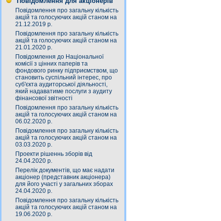
Повідомлення для акціонерів
Повідомлення про загальну кількість
акцій та голосуючих акцій станом на
21.12.2019 р.
Повідомлення про загальну кількість
акцій та голосуючих акцій станом на
21.01.2020 р.
Повідомлення до Національної
комісії з цінних паперів та
фондового ринку підприємством, що
становить суспільний інтерес, про
суб'єкта аудиторської діяльності,
який надаватиме послуги з аудиту
фінансової звітності
Повідомлення про загальну кількість
акцій та голосуючих акцій станом на
06.02.2020 р.
Повідомлення про загальну кількість
акцій та голосуючих акцій станом на
03.03.2020 р.
Проекти рішеннь зборів від
24.04.2020 р.
Перелік документів, що має надати
акціонер (представник акціонера)
для його участі у загальних зборах
24.04.2020 р.
Повідомлення про загальну кількість
акцій та голосуючих акцій станом на
19.06.2020 р.