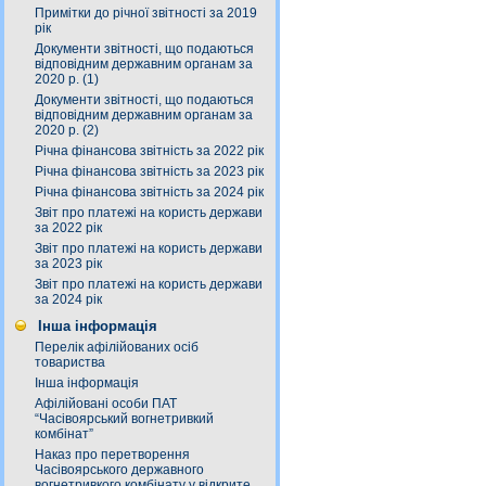
Примітки до річної звітності за 2019
рік
Документи звітності, що подаються
відповідним державним органам за
2020 р. (1)
Документи звітності, що подаються
відповідним державним органам за
2020 р. (2)
Річна фінансова звітність за 2022 рік
Річна фінансова звітність за 2023 рік
Річна фінансова звітність за 2024 рік
Звіт про платежі на користь держави
за 2022 рік
Звіт про платежі на користь держави
за 2023 рік
Звіт про платежі на користь держави
за 2024 рік
Інша інформація
Перелік афілійованих осіб
товариства
Інша інформація
Афілійовані особи ПАТ
“Часівоярський вогнетривкий
комбінат”
Наказ про перетворення
Часівоярського державного
вогнетривкого комбінату у відкрите