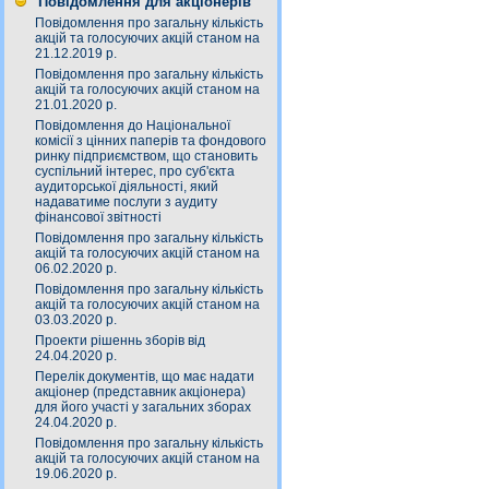
Повідомлення для акціонерів
Повідомлення про загальну кількість
акцій та голосуючих акцій станом на
21.12.2019 р.
Повідомлення про загальну кількість
акцій та голосуючих акцій станом на
21.01.2020 р.
Повідомлення до Національної
комісії з цінних паперів та фондового
ринку підприємством, що становить
суспільний інтерес, про суб'єкта
аудиторської діяльності, який
надаватиме послуги з аудиту
фінансової звітності
Повідомлення про загальну кількість
акцій та голосуючих акцій станом на
06.02.2020 р.
Повідомлення про загальну кількість
акцій та голосуючих акцій станом на
03.03.2020 р.
Проекти рішеннь зборів від
24.04.2020 р.
Перелік документів, що має надати
акціонер (представник акціонера)
для його участі у загальних зборах
24.04.2020 р.
Повідомлення про загальну кількість
акцій та голосуючих акцій станом на
19.06.2020 р.