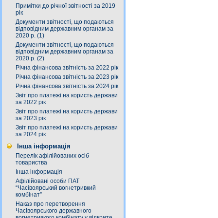
Примітки до річної звітності за 2019
рік
Документи звітності, що подаються
відповідним державним органам за
2020 р. (1)
Документи звітності, що подаються
відповідним державним органам за
2020 р. (2)
Річна фінансова звітність за 2022 рік
Річна фінансова звітність за 2023 рік
Річна фінансова звітність за 2024 рік
Звіт про платежі на користь держави
за 2022 рік
Звіт про платежі на користь держави
за 2023 рік
Звіт про платежі на користь держави
за 2024 рік
Інша інформація
Перелік афілійованих осіб
товариства
Інша інформація
Афілійовані особи ПАТ
“Часівоярський вогнетривкий
комбінат”
Наказ про перетворення
Часівоярського державного
вогнетривкого комбінату у відкрите