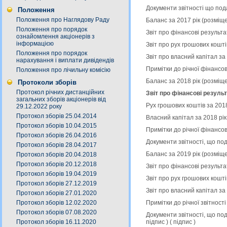
Документи звітності що под
Положення
Положення про Наглядову Раду
Баланс за 2017 рік (розміщ
Положення про порядок
Звіт про фінансові результа
ознайомлення акціонерів з
інформацією
Звіт про рух грошових кошті
Положення про порядок
Звіт про власний капітал за
нарахування і виплати дивідендів
Примітки до річної фінансов
Положення про лічильну комісію
Баланс за 2018 рік (розміщ
Протоколи зборів
Протокол річних дистанційних
Звіт про фінансові результ
загальних зборів акціонерів від
Рух грошових коштів за 201
29.12.2022 року
Протокол зборів 25.04.2014
Власний капітал за 2018 рі
Протокол зборів 10.04.2015
Примітки до річної фінансов
Протокол зборів 26.04.2016
Документи звітності, що по
Протокол зборів 28.04.2017
Баланс за 2019 рік (розміщ
Протокол зборів 20.04.2018
Протокол зборів 20.12.2018
Звіт про фінансові результа
Протокол зборів 19.04.2019
Звіт про рух грошових кошті
Протокол зборів 27.12.2019
Звіт про власний капітал за
Протокол зборів 27.01.2020
Примітки до річної звітност
Протокол зборів 12.02.2020
Протокол зборів 07.08.2020
Документи звітності, що по
підпис
) (
підпис
)
Протокол зборів 16.11.2020