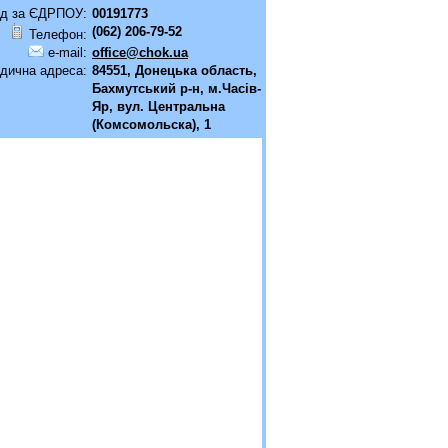
д за ЄДРПОУ:
00191773
(062) 206-79-52
Телефон:
e-mail:
office@chok.ua
дична адреса:
84551, Донецька область,
Бахмутський р-н, м.Часiв-
Яр, вул. Центральна
(Комсомольска), 1