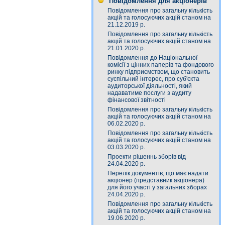
Повідомлення для акціонерів
Повідомлення про загальну кількість
акцій та голосуючих акцій станом на
21.12.2019 р.
Повідомлення про загальну кількість
акцій та голосуючих акцій станом на
21.01.2020 р.
Повідомлення до Національної
комісії з цінних паперів та фондового
ринку підприємством, що становить
суспільний інтерес, про суб'єкта
аудиторської діяльності, який
надаватиме послуги з аудиту
фінансової звітності
Повідомлення про загальну кількість
акцій та голосуючих акцій станом на
06.02.2020 р.
Повідомлення про загальну кількість
акцій та голосуючих акцій станом на
03.03.2020 р.
Проекти рішеннь зборів від
24.04.2020 р.
Перелік документів, що має надати
акціонер (представник акціонера)
для його участі у загальних зборах
24.04.2020 р.
Повідомлення про загальну кількість
акцій та голосуючих акцій станом на
19.06.2020 р.