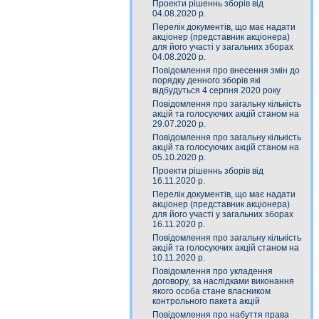
Проекти рішеннь зборів від
04.08.2020 р.
Перелік документів, що має надати
акціонер (представник акціонера)
для його участі у загальних зборах
04.08.2020 р.
Повідомлення про внесення змін до
порядку денного зборів які
відбудуться 4 серпня 2020 року
Повідомлення про загальну кількість
акцій та голосуючих акцій станом на
29.07.2020 р.
Повідомлення про загальну кількість
акцій та голосуючих акцій станом на
05.10.2020 р.
Проекти рішеннь зборів від
16.11.2020 р.
Перелік документів, що має надати
акціонер (представник акціонера)
для його участі у загальних зборах
16.11.2020 р.
Повідомлення про загальну кількість
акцій та голосуючих акцій станом на
10.11.2020 р.
Повідомлення про укладення
договору, за наслідками виконання
якого особа стане власником
контрольного пакета акцій
Повідомлення про набуття права