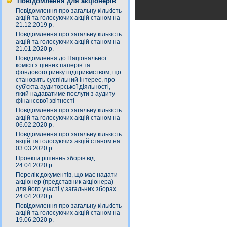
Повідомлення для акціонерів
Повідомлення про загальну кількість
акцій та голосуючих акцій станом на
21.12.2019 р.
Повідомлення про загальну кількість
акцій та голосуючих акцій станом на
21.01.2020 р.
Повідомлення до Національної
комісії з цінних паперів та
фондового ринку підприємством, що
становить суспільний інтерес, про
суб'єкта аудиторської діяльності,
який надаватиме послуги з аудиту
фінансової звітності
Повідомлення про загальну кількість
акцій та голосуючих акцій станом на
06.02.2020 р.
Повідомлення про загальну кількість
акцій та голосуючих акцій станом на
03.03.2020 р.
Проекти рішеннь зборів від
24.04.2020 р.
Перелік документів, що має надати
акціонер (представник акціонера)
для його участі у загальних зборах
24.04.2020 р.
Повідомлення про загальну кількість
акцій та голосуючих акцій станом на
19.06.2020 р.