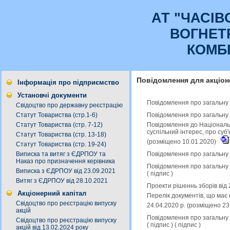
АТ "ЧАСI
ВОГНЕТ
КОМБ
Повідомлення для акціон
Інформація про підприємство
Установчі документи
Повідомлення про загальну к
Свідоцтво про державну реєстрацію
Повідомлення про загальну к
Статут Товариства (стр.1-6)
Повідомлення до Національн
Статут Товариства (стр. 7-12)
суспільний інтерес, про суб
Статут Товариства (стр. 13-18)
(розміщено 10.01.2020)
Статут Товариства (стр. 19-24)
Повідомлення про загальну к
Виписка та витяг з ЄДРПОУ та
Наказ про призначення керівника
Повідомлення про загальну к
Виписка з ЄДРПОУ від 23.09.2021
(
підпис
)
Витяг з ЄДРПОУ від 28.10.2021
Проекти рішеннь зборів від 
Акціонерний капітал
Перелік документів, що має 
Свідоцтво про реєстрацію випуску
24.04.2020 р. (розміщено 23
акцій
Повідомлення про загальну к
Свідоцтво про реєстрацію випуску
(
підпис
) (
підпис
)
акцій від 13.02.2024 року