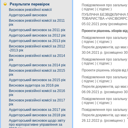
Результати перевірок
Повідомлення про загальну к
(
підпис
) (
підпис
)
Висновок ревізійної комісії
ПУБЛІЧНА БЕЗВІДКЛИЧНА 
Аудиторський висновок
ТОВАРИСТВА «ЧАСIВОЯРСЬК
Висновок ревізійної комісії за 2011
05.02.2021 року (розміщено
рік
Аудиторський висновок за 2011 рік
Проекти рішеннь зборів від
Аудиторський висновок за 2012 рік
Повідомлення про загальну к
Аудиторський висновок за 2013 рік
(
підпис
) (
підпис
)
Висновок ревізійної комісії за 2012
Перелік документів, що має 
-2013 рік
30.04.2021 р. (розміщено 30
Висновок ревізійної комісії за 2014
Повідомлення про загальну к
рік
(
підпис
) (
підпис
)
Аудиторський висновок за 2014 рік
Проекти рішеннь зборів від 
Висновок ревізійної комісії за 2015
рік
Повідомлення про загальну к
Аудиторський висновок за 2015 рік
(
підпис
) (
підпис
)
Висновок аудитора за 2016 рік
Перелік документів, що має 
Висновок ревізійної комісії за 2016
06.09.2021 р. (розміщено 30
рік
Повідомлення про загальну к
Висновок ревізійної комісії за 2017
(
підпис
) (
підпис
)
рік
Повідомлення про загальну к
Аудиторський висновок за 2017 рік
Перелік документів, що має 
Аудиторський висновок за 2018 рік
26.12.2022 р. (розміщено )
Аудиторський висновок щодо звіту
про корпоративне управління за