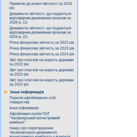
Примітки до річної звітності за 2019
рік
Документи звітності, що подаються
відповідним державним органам за
2020 р. (1)
Документи звітності, що подаються
відповідним державним органам за
2020 р. (2)
Річна фінансова звітність за 2022 рік
Річна фінансова звітність за 2023 рік
Річна фінансова звітність за 2024 рік
Звіт про платежі на користь держави
за 2022 рік
Звіт про платежі на користь держави
за 2023 рік
Звіт про платежі на користь держави
за 2024 рік
Інша інформація
Перелік афілійованих осіб
товариства
Інша інформація
Афілійовані особи ПАТ
“Часівоярський вогнетривкий
комбінат”
Наказ про перетворення
Часівоярського державного
вогнетривкого комбінату у відкрите