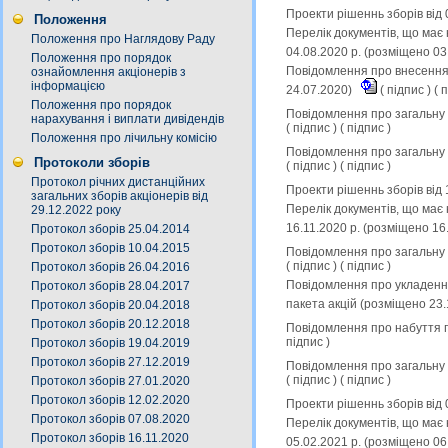
Проекти рішеннь зборів від 
Положення
Перелік документів, що має 
Положення про Наглядову Раду
04.08.2020 р. (розміщено 03
Положення про порядок
Повідомлення про внесення 
ознайомлення акціонерів з
інформацією
24.07.2020)
(
підпис
) (
п
Положення про порядок
Повідомлення про загальну к
нарахування і виплати дивідендів
(
підпис
) (
підпис
)
Положення про лічильну комісію
Повідомлення про загальну к
Протоколи зборів
(
підпис
) (
підпис
)
Протокол річних дистанційних
Проекти рішеннь зборів від 
загальних зборів акціонерів від
Перелік документів, що має 
29.12.2022 року
16.11.2020 р. (розміщено 16
Протокол зборів 25.04.2014
Протокол зборів 10.04.2015
Повідомлення про загальну к
(
підпис
) (
підпис
)
Протокол зборів 26.04.2016
Повідомлення про укладення
Протокол зборів 28.04.2017
пакета акцій (розміщено 23
Протокол зборів 20.04.2018
Протокол зборів 20.12.2018
Повідомлення про набуття п
підпис
)
Протокол зборів 19.04.2019
Протокол зборів 27.12.2019
Повідомлення про загальну к
(
підпис
) (
підпис
)
Протокол зборів 27.01.2020
Протокол зборів 12.02.2020
Проекти рішеннь зборів від 
Протокол зборів 07.08.2020
Перелік документів, що має 
Протокол зборів 16.11.2020
05.02.2021 р. (розміщено 06