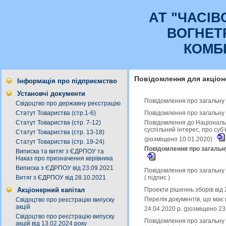
АТ "ЧАСI
ВОГНЕТ
КОМБ
Повідомлення для акціон
Інформація про підприємство
Установчі документи
Повідомлення про загальну к
Свідоцтво про державну реєстрацію
Повідомлення про загальну к
Статут Товариства (стр.1-6)
Повідомлення до Національн
Статут Товариства (стр. 7-12)
суспільний інтерес, про суб
Статут Товариства (стр. 13-18)
(розміщено 10.01.2020)
Статут Товариства (стр. 19-24)
Повідомлення про загальну 
Виписка та витяг з ЄДРПОУ та
Наказ про призначення керівника
Виписка з ЄДРПОУ від 23.09.2021
Повідомлення про загальну к
(
підпис
)
Витяг з ЄДРПОУ від 28.10.2021
Проекти рішеннь зборів від 
Акціонерний капітал
Перелік документів, що має 
Свідоцтво про реєстрацію випуску
акцій
24.04.2020 р. (розміщено 23
Свідоцтво про реєстрацію випуску
Повідомлення про загальну к
акцій від 13.02.2024 року