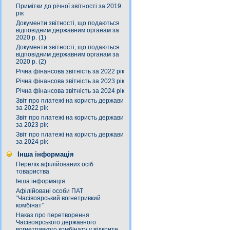
Примітки до річної звітності за 2019
рік
Документи звітності, що подаються
відповідним державним органам за
2020 р. (1)
Документи звітності, що подаються
відповідним державним органам за
2020 р. (2)
Річна фінансова звітність за 2022 рік
Річна фінансова звітність за 2023 рік
Річна фінансова звітність за 2024 рік
Звіт про платежі на користь держави
за 2022 рік
Звіт про платежі на користь держави
за 2023 рік
Звіт про платежі на користь держави
за 2024 рік
Інша інформація
Перелік афілійованих осіб
товариства
Інша інформація
Афілійовані особи ПАТ
“Часівоярський вогнетривкий
комбінат”
Наказ про перетворення
Часівоярського державного
вогнетривкого комбінату у відкрите