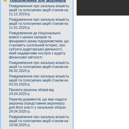
Повідомлення для акціонерів
Повідомлення про загальну кількість
акцій та голосуючих акцій станом на
21.12.2019 р.
Повідомлення про загальну кількість
акцій та голосуючих акцій станом на
21.01.2020 р.
Повідомлення до Національної
комісії з цінних паперів та
фондового ринку підприємством, що
становить суспільний інтерес, про
суб'єкта аудиторської діяльності,
який надаватиме послуги з аудиту
фінансової звітності
Повідомлення про загальну кількість
акцій та голосуючих акцій станом на
06.02.2020 р.
Повідомлення про загальну кількість
акцій та голосуючих акцій станом на
03.03.2020 р.
Проекти рішеннь зборів від
24.04.2020 р.
Перелік документів, що має надати
акціонер (представник акціонера)
для його участі у загальних зборах
24.04.2020 р.
Повідомлення про загальну кількість
акцій та голосуючих акцій станом на
19.06.2020 р.