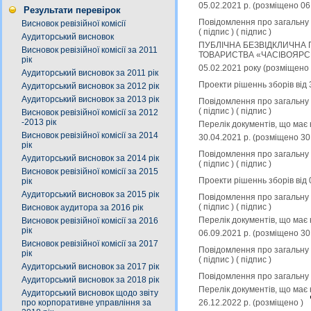
05.02.2021 р. (розміщено 06
Результати перевірок
Повідомлення про загальну к
Висновок ревізійної комісії
(
підпис
) (
підпис
)
Аудиторський висновок
ПУБЛІЧНА БЕЗВІДКЛИЧНА 
Висновок ревізійної комісії за 2011
ТОВАРИСТВА «ЧАСIВОЯРСЬК
рік
05.02.2021 року (розміщено
Аудиторський висновок за 2011 рік
Проекти рішеннь зборів від 
Аудиторський висновок за 2012 рік
Аудиторський висновок за 2013 рік
Повідомлення про загальну к
(
підпис
) (
підпис
)
Висновок ревізійної комісії за 2012
-2013 рік
Перелік документів, що має 
Висновок ревізійної комісії за 2014
30.04.2021 р. (розміщено 30
рік
Повідомлення про загальну к
Аудиторський висновок за 2014 рік
(
підпис
) (
підпис
)
Висновок ревізійної комісії за 2015
Проекти рішеннь зборів від 
рік
Аудиторський висновок за 2015 рік
Повідомлення про загальну к
(
підпис
) (
підпис
)
Висновок аудитора за 2016 рік
Перелік документів, що має 
Висновок ревізійної комісії за 2016
рік
06.09.2021 р. (розміщено 30
Висновок ревізійної комісії за 2017
Повідомлення про загальну к
рік
(
підпис
) (
підпис
)
Аудиторський висновок за 2017 рік
Повідомлення про загальну к
Аудиторський висновок за 2018 рік
Перелік документів, що має 
Аудиторський висновок щодо звіту
26.12.2022 р. (розміщено )
про корпоративне управління за