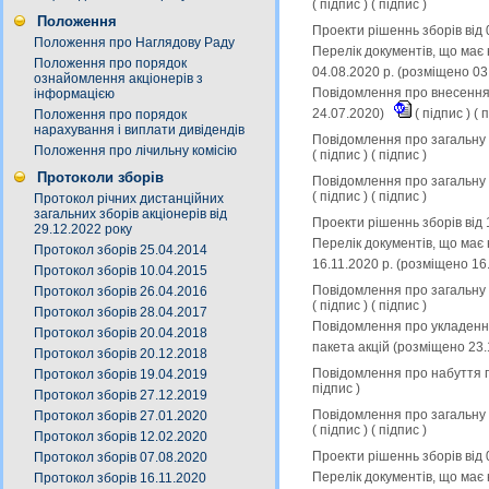
(
підпис
) (
підпис
)
Положення
Проекти рішеннь зборів від 
Положення про Наглядову Раду
Перелік документів, що має 
Положення про порядок
04.08.2020 р. (розміщено 03
ознайомлення акціонерів з
Повідомлення про внесення 
інформацією
24.07.2020)
(
підпис
) (
п
Положення про порядок
нарахування і виплати дивідендів
Повідомлення про загальну к
Положення про лічильну комісію
(
підпис
) (
підпис
)
Протоколи зборів
Повідомлення про загальну к
(
підпис
) (
підпис
)
Протокол річних дистанційних
загальних зборів акціонерів від
Проекти рішеннь зборів від 
29.12.2022 року
Перелік документів, що має 
Протокол зборів 25.04.2014
16.11.2020 р. (розміщено 16
Протокол зборів 10.04.2015
Повідомлення про загальну к
Протокол зборів 26.04.2016
(
підпис
) (
підпис
)
Протокол зборів 28.04.2017
Повідомлення про укладення
Протокол зборів 20.04.2018
пакета акцій (розміщено 23
Протокол зборів 20.12.2018
Повідомлення про набуття п
Протокол зборів 19.04.2019
підпис
)
Протокол зборів 27.12.2019
Повідомлення про загальну к
Протокол зборів 27.01.2020
(
підпис
) (
підпис
)
Протокол зборів 12.02.2020
Проекти рішеннь зборів від 
Протокол зборів 07.08.2020
Перелік документів, що має 
Протокол зборів 16.11.2020