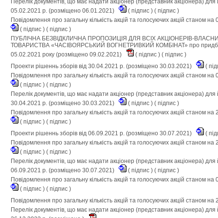
Перелік документів, що має надати акціонер (представник акціонера) для 
05.02.2021 р. (розміщено 06.01.2021)
(
підпис
) (
підпис
)
Повідомлення про загальну кількість акцій та голосуючих акцій станом на 
(
підпис
) (
підпис
)
ПУБЛІЧНА БЕЗВІДКЛИЧНА ПРОПОЗИЦІЯ ДЛЯ ВСІХ АКЦІОНЕРІВ-ВЛАСНИ
ТОВАРИСТВА «ЧАСIВОЯРСЬКИЙ ВОГНЕТРИВКИЙ КОМБIНАТ» про придбання
05.02.2021 року (розміщено 09.02.2021)
(
підпис
) (
підпис
)
Проекти рішеннь зборів від 30.04.2021 р. (розміщено 30.03.2021)
(
під
Повідомлення про загальну кількість акцій та голосуючих акцій станом на 
(
підпис
) (
підпис
)
Перелік документів, що має надати акціонер (представник акціонера) для 
30.04.2021 р. (розміщено 30.03.2021)
(
підпис
) (
підпис
)
Повідомлення про загальну кількість акцій та голосуючих акцій станом на 
(
підпис
) (
підпис
)
Проекти рішеннь зборів від 06.09.2021 р. (розміщено 30.07.2021)
(
під
Повідомлення про загальну кількість акцій та голосуючих акцій станом на 
(
підпис
) (
підпис
)
Перелік документів, що має надати акціонер (представник акціонера) для 
06.09.2021 р. (розміщено 30.07.2021)
(
підпис
) (
підпис
)
Повідомлення про загальну кількість акцій та голосуючих акцій станом на 
(
підпис
) (
підпис
)
Повідомлення про загальну кількість акцій та голосуючих акцій станом на 
Перелік документів, що має надати акціонер (представник акціонера) для 