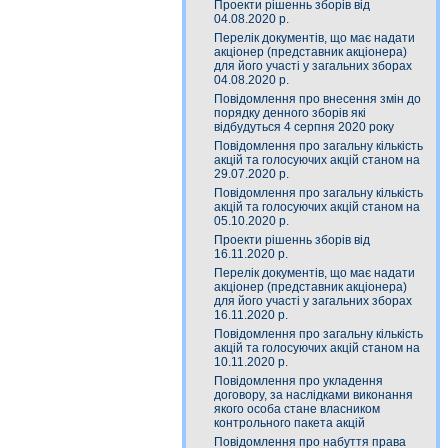
Проекти рішеннь зборів від
04.08.2020 р.
Перелік документів, що має надати
акціонер (представник акціонера)
для його участі у загальних зборах
04.08.2020 р.
Повідомлення про внесення змін до
порядку денного зборів які
відбудуться 4 серпня 2020 року
Повідомлення про загальну кількість
акцій та голосуючих акцій станом на
29.07.2020 р.
Повідомлення про загальну кількість
акцій та голосуючих акцій станом на
05.10.2020 р.
Проекти рішеннь зборів від
16.11.2020 р.
Перелік документів, що має надати
акціонер (представник акціонера)
для його участі у загальних зборах
16.11.2020 р.
Повідомлення про загальну кількість
акцій та голосуючих акцій станом на
10.11.2020 р.
Повідомлення про укладення
договору, за наслідками виконання
якого особа стане власником
контрольного пакета акцій
Повідомлення про набуття права