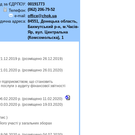
д за ЄДРПОУ:
00191773
(062) 206-79-52
Телефон:
e-mail:
office@chok.ua
дична адреса:
84551, Донецька область,
Бахмутський р-н, м.Часiв-
Яр, вул. Центральна
(Комсомольска), 1
21.12.2019 р. (розміщено 26.12.2019)
21.01.2020 р. (розміщено 26.01.2020)
ку підприємством, що становить
 послуги з аудиту фінансової звітності
06.02.2020 р. (розміщено 11.02.2020)
03.03.2020 р. (розміщено 19.03.2020)
пис
)
його участі у загальних зборах
19.06.2020 р. (розміщено 04.07.2020)