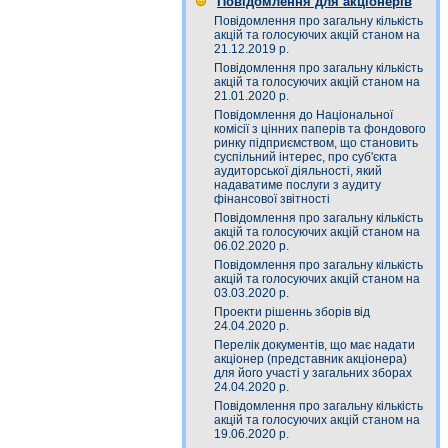
Повідомлення для акціонерів
Повідомлення про загальну кількість
акцій та голосуючих акцій станом на
21.12.2019 р.
Повідомлення про загальну кількість
акцій та голосуючих акцій станом на
21.01.2020 р.
Повідомлення до Національної
комісії з цінних паперів та фондового
ринку підприємством, що становить
суспільний інтерес, про суб'єкта
аудиторської діяльності, який
надаватиме послуги з аудиту
фінансової звітності
Повідомлення про загальну кількість
акцій та голосуючих акцій станом на
06.02.2020 р.
Повідомлення про загальну кількість
акцій та голосуючих акцій станом на
03.03.2020 р.
Проекти рішеннь зборів від
24.04.2020 р.
Перелік документів, що має надати
акціонер (представник акціонера)
для його участі у загальних зборах
24.04.2020 р.
Повідомлення про загальну кількість
акцій та голосуючих акцій станом на
19.06.2020 р.