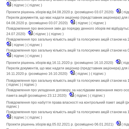
(
підпис
) (
підпис
)
Проекти рішеннь зборів від 04.08.2020 р. (розміщено 03.07.2020)
(
під
Перелік документів, що має надати акціонер (представник акціонера) для 
04.08.2020 р. (розміщено 03.07.2020)
(
підпис
) (
підпис
)
Повідомлення про внесення змін до порядку денного зборів які відбудуть
24.07.2020)
(
підпис
) (
підпис
)
Повідомлення про загальну кількість акцій та голосуючих акцій станом на 
(
підпис
) (
підпис
)
Повідомлення про загальну кількість акцій та голосуючих акцій станом на 
(
підпис
) (
підпис
)
Проекти рішеннь зборів від 16.11.2020 р. (розміщено 16.10.2020)
(
під
Перелік документів, що має надати акціонер (представник акціонера) для 
16.11.2020 р. (розміщено 16.10.2020)
(
підпис
) (
підпис
)
Повідомлення про загальну кількість акцій та голосуючих акцій станом на 
(
підпис
) (
підпис
)
Повідомлення про укладення договору, за наслідками виконання якого ос
пакета акцій (розміщено 23.12.2020)
(
підпис
) (
підпис
)
Повідомлення про набуття права власності на контрольний пакет акцій (
підпис
)
Повідомлення про загальну кількість акцій та голосуючих акцій станом на 
(
підпис
) (
підпис
)
Проекти рішеннь зборів від 05.02.2021 р. (розміщено 06.01.2021)
(
під