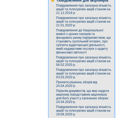
Повідомлення для акціонерів
Повідомлення про загальну кількість
акцій та голосуючих акцій станом на
21.12.2019 р.
Повідомлення про загальну кількість
акцій та голосуючих акцій станом на
21.01.2020 р.
Повідомлення до Національної
комісії з цінних паперів та
фондового ринку підприємством, що
становить суспільний інтерес, про
суб'єкта аудиторської діяльності,
який надаватиме послуги з аудиту
фінансової звітності
Повідомлення про загальну кількість
акцій та голосуючих акцій станом на
06.02.2020 р.
Повідомлення про загальну кількість
акцій та голосуючих акцій станом на
03.03.2020 р.
Проекти рішеннь зборів від
24.04.2020 р.
Перелік документів, що має надати
акціонер (представник акціонера)
для його участі у загальних зборах
24.04.2020 р.
Повідомлення про загальну кількість
акцій та голосуючих акцій станом на
19.06.2020 р.