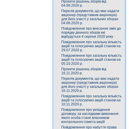
Проекти рішеннь зборів від
04.08.2020 р.
Перелік документів, що має надати
акціонер (представник акціонера)
для його участі у загальних зборах
04.08.2020 р.
Повідомлення про внесення змін до
порядку денного зборів які
відбудуться 4 серпня 2020 року
Повідомлення про загальну кількість
акцій та голосуючих акцій станом на
29.07.2020 р.
Повідомлення про загальну кількість
акцій та голосуючих акцій станом на
05.10.2020 р.
Проекти рішеннь зборів від
16.11.2020 р.
Перелік документів, що має надати
акціонер (представник акціонера)
для його участі у загальних зборах
16.11.2020 р.
Повідомлення про загальну кількість
акцій та голосуючих акцій станом на
10.11.2020 р.
Повідомлення про укладення
договору, за наслідками виконання
якого особа стане власником
контрольного пакета акцій
Повідомлення про набуття права