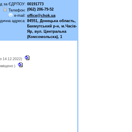
д за ЄДРПОУ:
00191773
(062) 206-79-52
Телефон:
e-mail:
office@chok.ua
дична адреса:
84551, Донецька область,
Бахмутський р-н, м.Часiв-
Яр, вул. Центральна
(Комсомольска), 1
о 14.12.2022)
зміщено )