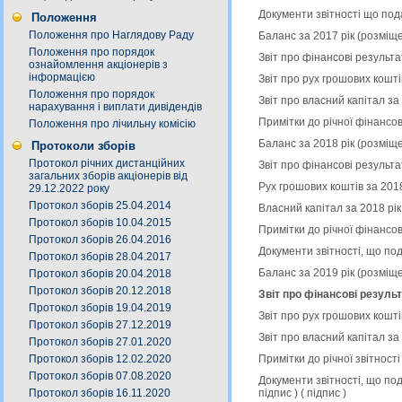
Документи звітності що под
Положення
Положення про Наглядову Раду
Баланс за 2017 рік (розміщ
Положення про порядок
Звіт про фінансові результа
ознайомлення акціонерів з
інформацією
Звіт про рух грошових кошті
Положення про порядок
Звіт про власний капітал за
нарахування і виплати дивідендів
Примітки до річної фінансов
Положення про лічильну комісію
Баланс за 2018 рік (розміщ
Протоколи зборів
Протокол річних дистанційних
Звіт про фінансові результа
загальних зборів акціонерів від
Рух грошових коштів за 201
29.12.2022 року
Протокол зборів 25.04.2014
Власний капітал за 2018 рі
Протокол зборів 10.04.2015
Примітки до річної фінансов
Протокол зборів 26.04.2016
Документи звітності, що по
Протокол зборів 28.04.2017
Баланс за 2019 рік (розміщ
Протокол зборів 20.04.2018
Протокол зборів 20.12.2018
Звіт про фінансові результ
Протокол зборів 19.04.2019
Звіт про рух грошових кошті
Протокол зборів 27.12.2019
Звіт про власний капітал за
Протокол зборів 27.01.2020
Примітки до річної звітност
Протокол зборів 12.02.2020
Протокол зборів 07.08.2020
Документи звітності, що по
підпис
) (
підпис
)
Протокол зборів 16.11.2020