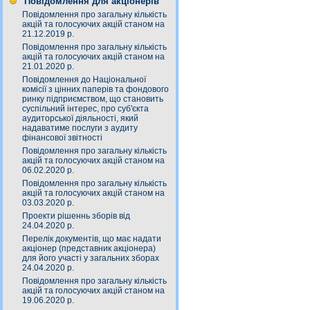
Повідомлення для акціонерів
Повідомлення про загальну кількість
акцій та голосуючих акцій станом на
21.12.2019 р.
Повідомлення про загальну кількість
акцій та голосуючих акцій станом на
21.01.2020 р.
Повідомлення до Національної
комісії з цінних паперів та фондового
ринку підприємством, що становить
суспільний інтерес, про суб'єкта
аудиторської діяльності, який
надаватиме послуги з аудиту
фінансової звітності
Повідомлення про загальну кількість
акцій та голосуючих акцій станом на
06.02.2020 р.
Повідомлення про загальну кількість
акцій та голосуючих акцій станом на
03.03.2020 р.
Проекти рішеннь зборів від
24.04.2020 р.
Перелік документів, що має надати
акціонер (представник акціонера)
для його участі у загальних зборах
24.04.2020 р.
Повідомлення про загальну кількість
акцій та голосуючих акцій станом на
19.06.2020 р.