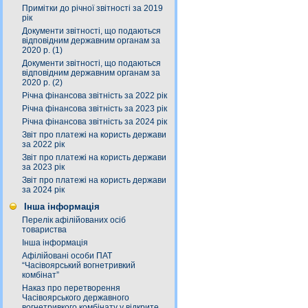
Примітки до річної звітності за 2019
рік
Документи звітності, що подаються
відповідним державним органам за
2020 р. (1)
Документи звітності, що подаються
відповідним державним органам за
2020 р. (2)
Річна фінансова звітність за 2022 рік
Річна фінансова звітність за 2023 рік
Річна фінансова звітність за 2024 рік
Звіт про платежі на користь держави
за 2022 рік
Звіт про платежі на користь держави
за 2023 рік
Звіт про платежі на користь держави
за 2024 рік
Інша інформація
Перелік афілійованих осіб
товариства
Інша інформація
Афілійовані особи ПАТ
“Часівоярський вогнетривкий
комбінат”
Наказ про перетворення
Часівоярського державного
вогнетривкого комбінату у відкрите