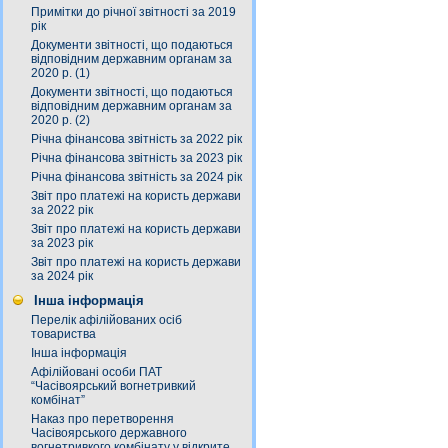
Примітки до річної звітності за 2019
рік
Документи звітності, що подаються
відповідним державним органам за
2020 р. (1)
Документи звітності, що подаються
відповідним державним органам за
2020 р. (2)
Річна фінансова звітність за 2022 рік
Річна фінансова звітність за 2023 рік
Річна фінансова звітність за 2024 рік
Звіт про платежі на користь держави
за 2022 рік
Звіт про платежі на користь держави
за 2023 рік
Звіт про платежі на користь держави
за 2024 рік
Інша інформація
Перелік афілійованих осіб
товариства
Інша інформація
Афілійовані особи ПАТ
“Часівоярський вогнетривкий
комбінат”
Наказ про перетворення
Часівоярського державного
вогнетривкого комбінату у відкрите