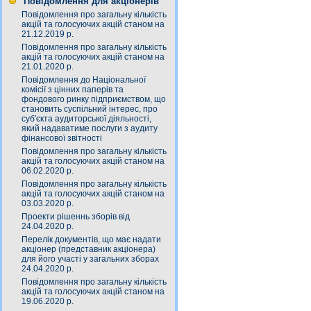
Повідомлення для акціонерів
Повідомлення про загальну кількість
акцій та голосуючих акцій станом на
21.12.2019 р.
Повідомлення про загальну кількість
акцій та голосуючих акцій станом на
21.01.2020 р.
Повідомлення до Національної
комісії з цінних паперів та
фондового ринку підприємством, що
становить суспільний інтерес, про
суб'єкта аудиторської діяльності,
який надаватиме послуги з аудиту
фінансової звітності
Повідомлення про загальну кількість
акцій та голосуючих акцій станом на
06.02.2020 р.
Повідомлення про загальну кількість
акцій та голосуючих акцій станом на
03.03.2020 р.
Проекти рішеннь зборів від
24.04.2020 р.
Перелік документів, що має надати
акціонер (представник акціонера)
для його участі у загальних зборах
24.04.2020 р.
Повідомлення про загальну кількість
акцій та голосуючих акцій станом на
19.06.2020 р.