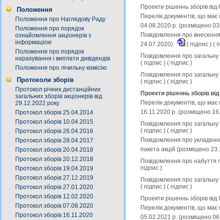
Проекти рішеннь зборів від 
Положення
Перелік документів, що має 
Положення про Наглядову Раду
04.08.2020 р. (розміщено 03
Положення про порядок
Повідомлення про внесення 
ознайомлення акціонерів з
інформацією
24.07.2020)
(
підпис
) (
п
Положення про порядок
Повідомлення про загальну к
нарахування і виплати дивідендів
(
підпис
) (
підпис
)
Положення про лічильну комісію
Повідомлення про загальну к
Протоколи зборів
(
підпис
) (
підпис
)
Протокол річних дистанційних
Проекти рішеннь зборів від
загальних зборів акціонерів від
Перелік документів, що має 
29.12.2022 року
16.11.2020 р. (розміщено 16
Протокол зборів 25.04.2014
Протокол зборів 10.04.2015
Повідомлення про загальну к
(
підпис
) (
підпис
)
Протокол зборів 26.04.2016
Повідомлення про укладення
Протокол зборів 28.04.2017
пакета акцій (розміщено 23
Протокол зборів 20.04.2018
Протокол зборів 20.12.2018
Повідомлення про набуття п
підпис
)
Протокол зборів 19.04.2019
Протокол зборів 27.12.2019
Повідомлення про загальну к
(
підпис
) (
підпис
)
Протокол зборів 27.01.2020
Протокол зборів 12.02.2020
Проекти рішеннь зборів від 
Протокол зборів 07.08.2020
Перелік документів, що має 
Протокол зборів 16.11.2020
05.02.2021 р. (розміщено 06