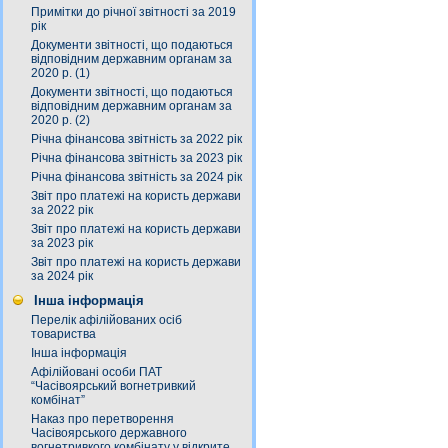
Примітки до річної звітності за 2019
рік
Документи звітності, що подаються
відповідним державним органам за
2020 р. (1)
Документи звітності, що подаються
відповідним державним органам за
2020 р. (2)
Річна фінансова звітність за 2022 рік
Річна фінансова звітність за 2023 рік
Річна фінансова звітність за 2024 рік
Звіт про платежі на користь держави
за 2022 рік
Звіт про платежі на користь держави
за 2023 рік
Звіт про платежі на користь держави
за 2024 рік
Інша інформація
Перелік афілійованих осіб
товариства
Інша інформація
Афілійовані особи ПАТ
“Часівоярський вогнетривкий
комбінат”
Наказ про перетворення
Часівоярського державного
вогнетривкого комбінату у відкрите