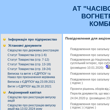
АТ "ЧАСI
ВОГНЕТ
КОМБ
Повідомлення для акціон
Інформація про підприємство
Установчі документи
Повідомлення про загальну к
Свідоцтво про державну реєстрацію
Повідомлення про загальну к
Статут Товариства (стр.1-6)
Повідомлення до Національн
Статут Товариства (стр. 7-12)
суспільний інтерес, про суб
Статут Товариства (стр. 13-18)
(розміщено 10.01.2020)
Статут Товариства (стр. 19-24)
Повідомлення про загальну к
Виписка та витяг з ЄДРПОУ та
Наказ про призначення керівника
Повідомлення про загальну к
Виписка з ЄДРПОУ від 23.09.2021
(
підпис
)
Витяг з ЄДРПОУ від 28.10.2021
Проекти рішеннь зборів від 
Акціонерний капітал
Перелік документів, що має 
Свідоцтво про реєстрацію випуску
24.04.2020 р. (розміщено 23
акцій
Повідомлення про загальну к
Свідоцтво про реєстрацію випуску
(
підпис
) (
підпис
)
акцій від 13.02.2024 року