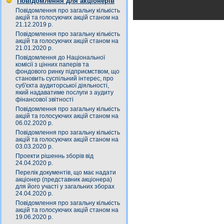
Повідомлення для акціонерів
Повідомлення про загальну кількість
акцій та голосуючих акцій станом на
21.12.2019 р.
Повідомлення про загальну кількість
акцій та голосуючих акцій станом на
21.01.2020 р.
Повідомлення до Національної
комісії з цінних паперів та
фондового ринку підприємством, що
становить суспільний інтерес, про
суб'єкта аудиторської діяльності,
який надаватиме послуги з аудиту
фінансової звітності
Повідомлення про загальну кількість
акцій та голосуючих акцій станом на
06.02.2020 р.
Повідомлення про загальну кількість
акцій та голосуючих акцій станом на
03.03.2020 р.
Проекти рішеннь зборів від
24.04.2020 р.
Перелік документів, що має надати
акціонер (представник акціонера)
для його участі у загальних зборах
24.04.2020 р.
Повідомлення про загальну кількість
акцій та голосуючих акцій станом на
19.06.2020 р.