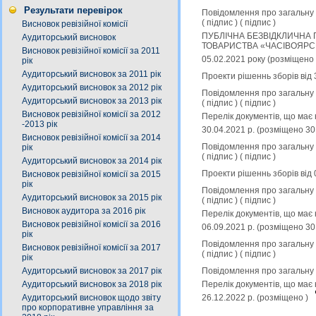
Результати перевірок
Повідомлення про загальну к
(
підпис
) (
підпис
)
Висновок ревізійної комісії
ПУБЛІЧНА БЕЗВІДКЛИЧНА 
Аудиторський висновок
ТОВАРИСТВА «ЧАСIВОЯРСЬК
Висновок ревізійної комісії за 2011
05.02.2021 року (розміщено
рік
Аудиторський висновок за 2011 рік
Проекти рішеннь зборів від 
Аудиторський висновок за 2012 рік
Повідомлення про загальну к
Аудиторський висновок за 2013 рік
(
підпис
) (
підпис
)
Висновок ревізійної комісії за 2012
Перелік документів, що має 
-2013 рік
30.04.2021 р. (розміщено 30
Висновок ревізійної комісії за 2014
Повідомлення про загальну к
рік
(
підпис
) (
підпис
)
Аудиторський висновок за 2014 рік
Проекти рішеннь зборів від 
Висновок ревізійної комісії за 2015
рік
Повідомлення про загальну к
Аудиторський висновок за 2015 рік
(
підпис
) (
підпис
)
Висновок аудитора за 2016 рік
Перелік документів, що має 
Висновок ревізійної комісії за 2016
06.09.2021 р. (розміщено 30
рік
Повідомлення про загальну к
Висновок ревізійної комісії за 2017
(
підпис
) (
підпис
)
рік
Повідомлення про загальну к
Аудиторський висновок за 2017 рік
Перелік документів, що має 
Аудиторський висновок за 2018 рік
26.12.2022 р. (розміщено )
Аудиторський висновок щодо звіту
про корпоративне управління за